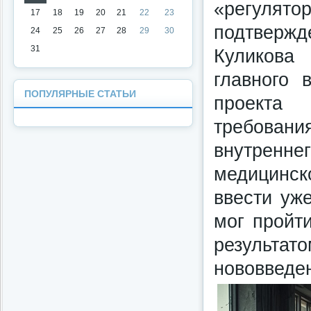
«регулят
17
18
19
20
21
22
23
подтвержд
24
25
26
27
28
29
30
31
Куликова
главного 
ПОПУЛЯРНЫЕ СТАТЬИ
проекта
требован
внутренне
медицинск
ввести уже
мог пройт
результа
нововведе