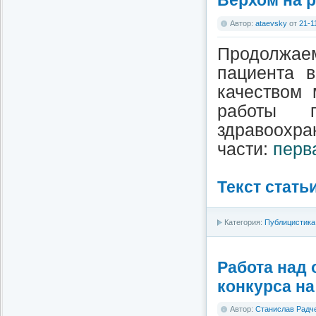
Верхом на 
Автор:
ataevsky
от
21-1
Продолжаем
пациента 
качеством 
работы п
здравоо
части:
перв
Текст стать
Категория:
Публицистика
Работа над
конкурса на
Автор:
Станислав Радч