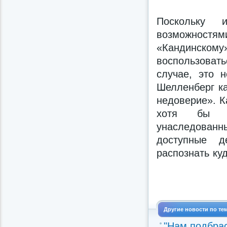
Поскольку 
возможност
«Кандинскому
воспользова
случае, это 
Шелленберг к
недоверие». К
хотя бы на
унаследован
доступные д
распознать ку
Другие новости по те
"Нам подбра