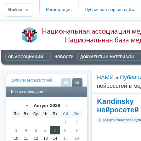
Войти
Регистрация
Публичная версия сайта
ОБ АССОЦИАЦИИ
НОВОСТИ
ДОКУМЕНТЫ И МАТЕРИАЛЫ
НАМИ
»
Публиц
АРХИВ НОВОСТЕЙ
нейросетей в м
В
В
В виде календаря
виде
виде
списк
кален
Kandinsky
а
даря
«
Август 2026 »
нейросетей
Пн
Вт
Ср
Чт
Пт
Сб
Вс
Автор:
Станислав Радч
1
2
3
4
5
6
7
8
9
10
11
12
13
14
15
16