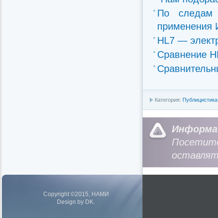
По следам 
применения И
HL7 — элект
Сравнение H
Сравнительн
Категория:
Публицистика
Информа
Посетит
оставлят
Copyright ©2015, НАМИ
Design by DK.