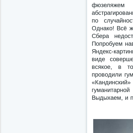
фюзеляжем 
абстрагирован
по случайно
Однако! Всё 
Сбера недос
Попробуем нав
Яндекс-карти
виде соверше
всякое, в т
проводили гум
«Кандински
гуманитарно
Выдыхаем, и 