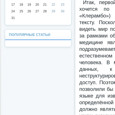
Итак, перво
17
18
19
20
21
22
23
хочется по 
24
25
26
27
28
29
30
«Клерамбо») 
31
тексту. Поск
видеть мир по
ПОПУЛЯРНЫЕ СТАТЬИ
за рамками о
медицине явл
подразумевает
естественном 
человека. В 
данных, 
неструктурир
доступ. Поэто
позволили бы 
языке для из
определённо
должно являть