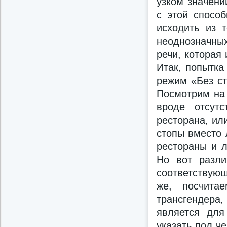
узком значени
с этой спосо
исходить из 
неоднозначны
речи, которая
Итак, попытка
режим «Без ст
Посмотрим на 
вроде отсут
ресторана, ил
стопы вместо 
рестораны и л
Но вот разли
соответствующ
же, посчита
трансгендера,
является для
указать пол ч