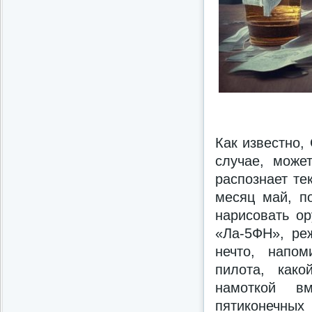
Как известно,
случае, може
распознает те
месяц май, п
нарисовать ор
«Ла-5ФН», ре
нечто, напо
пилота, како
намоткой в
пятиконечны